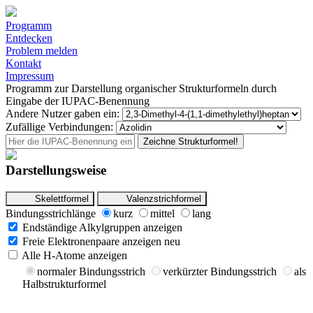
Programm
Entdecken
Problem melden
Kontakt
Impressum
Programm zur Darstellung organischer Strukturformeln durch
Eingabe der IUPAC-Benennung
Andere Nutzer gaben ein:
Zufällige Verbindungen:
Zeichne Strukturformel!
Darstellungsweise
Skelettformel
Valenzstrichformel
Bindungsstrichlänge
kurz
mittel
lang
Endständige Alkylgruppen anzeigen
Freie Elektronenpaare anzeigen
neu
Alle H-Atome anzeigen
normaler Bindungsstrich
verkürzter Bindungsstrich
als
Halbstrukturformel